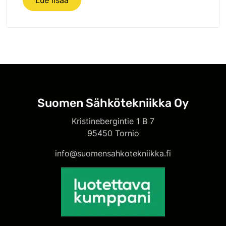
Lue lisää
Suomen Sähkötekniikka Oy
Kristinebergintie 1 B 7
95450 Tornio
info@suomensahkotekniikka.fi